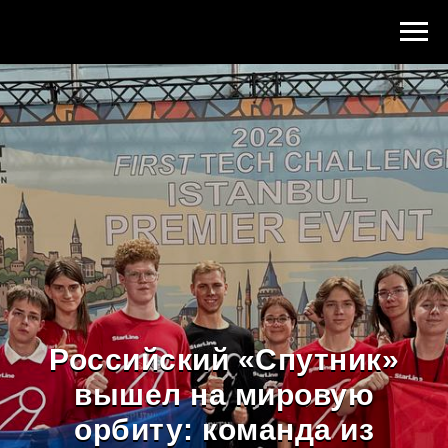
Российский «Спутник»
вышел на мировую
орбиту: команда из